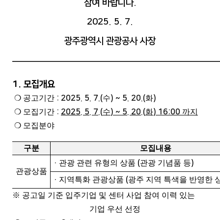
참여 바랍니다.
2025. 5. 7.
광주광역시 관광공사 사장
——————————————————————————
1. 모집개요
❍
공고
기간
: 2025. 5. 7.(
수
) ~ 5. 20.(
화
)
❍
모집기간
:
2025. 5. 7.(
수
) ~ 5. 20.(
화
) 16:00
까지
❍
모집분야
구분
모집내용
·
관광 관련
유형의 상품
(
관광 기념품 등
)
관광상품
·
지역특화 관광상품
(
광주 지역 특색을 반영한 
※
공고일 기준 입주기업 및 센터 사업 참여 이력 있는
기업 우선 선정