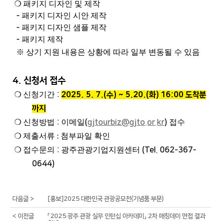
❍
패키지 디자인 및 제작
-
패키지 디자인 시안 제작
-
패키지 디자인 샘플 제작
-
패키지 제작
※
상기 지원 내용은 상황에 따라 일부 변동될 수 있음
4. 신청서 접수
❍
신청기간
:
2025. 5. 7.(수) ~ 5.20.(화) 16:00 도착분
까지
❍
신청방법
:
이메일
(
gjtourbiz@gjto.or.kr
)
접수
❍
제출서류 : 첨부파일 확인
❍
접수문의
:
광주관광기업지원센터
(Tel. 062-367-
0644)
다음글 >
[홍보]2025 대한민국 관광공모전(기념품 부문)
< 이전글
「2025 광주 관광 실무 인턴십 아카데미」 2차 매칭데이 면접 결과